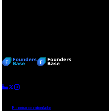
leyes generales no se ven afectadas. Sin embargo, la responsabilidad
a este respecto solo es posible a partir del momento del
conocimiento de una violación concreta de la ley. Si nos damos
cuenta de tales violaciones legales, eliminaremos este contenido
inmediatamente.
Para obtener información detallada sobre nuestros términos de uso y
políticas de privacidad, nos referimos a nuestros Términos y
Condiciones Generales (TCG) y Política de Privacidad.
Pie de página
Tu viaje como emprendedor comienza aquí. Conecta con otros
fundadores y crece junto a ellos.
Para fundadores
Encontrar un cofundador