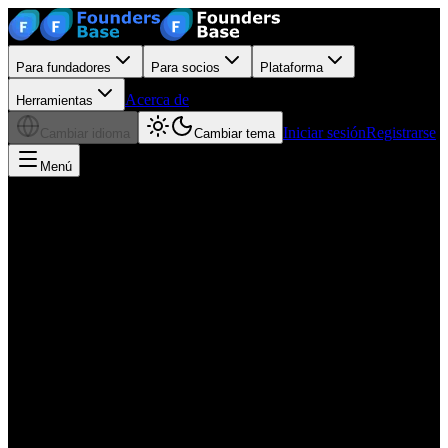
Para fundadores
Para socios
Plataforma
Acerca de
Herramientas
Iniciar sesión
Registrarse
Cambiar idioma
Cambiar tema
Menú
Aviso legal
Información según §5 TMG
PEKA Platforms GmbH
Richardstraße 68
12055 Berlín
Registro en el Amtsgericht Berlin (Charlottenburg)
Número de registro: HRB 237344 B